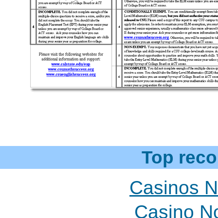
Top rec
Casinos 
Casino N