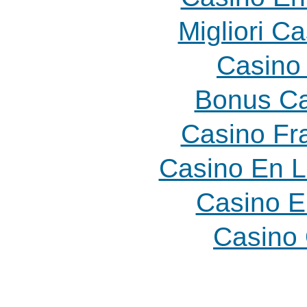
Migliori 
Casino 
Bonus Ca
Casino Fr
Casino En 
Casino E
Casino 